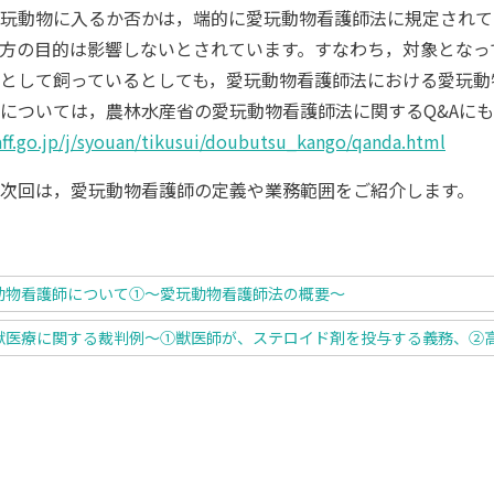
玩動物に入るか否かは，端的に愛玩動物看護師法に規定されて
方の目的は影響しないとされています。すなわち，対象となっ
として飼っているとしても，愛玩動物看護師法における愛玩動
ついては，農林水産省の愛玩動物看護師法に関するQ&Aにも
ff.go.jp/j/syouan/tikusui/doubutsu_kango/qanda.html
次回は，愛玩動物看護師の定義や業務範囲をご紹介します。
動物看護師について①～愛玩動物看護師法の概要～
獣医療に関する裁判例～①獣医師が、ステロイド剤を投与する義務、②高次