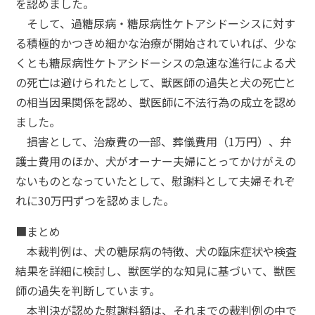
を認めました。
そして、過糖尿病・糖尿病性ケトアシドーシスに対す
る積極的かつきめ細かな治療が開始されていれば、少な
くとも糖尿病性ケトアシドーシスの急速な進行による犬
の死亡は避けられたとして、獣医師の過失と犬の死亡と
の相当因果関係を認め、獣医師に不法行為の成立を認め
ました。
損害として、治療費の一部、葬儀費用（1万円）、弁
護士費用のほか、犬がオーナー夫婦にとってかけがえの
ないものとなっていたとして、慰謝料として夫婦それぞ
れに30万円ずつを認めました。
■まとめ
本裁判例は、犬の糖尿病の特徴、犬の臨床症状や検査
結果を詳細に検討し、獣医学的な知見に基づいて、獣医
師の過失を判断しています。
本判決が認めた慰謝料額は、それまでの裁判例の中で